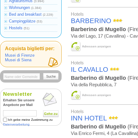
Agraturismus
(3.994)
Wohnungen
(1.384)
Hotels
Bed and breakfast
(2.229)
BARBERINO
Campingplätze
(53)
Hostels
Barberino di Mugello
(Fir
(51)
Via del Lago, 17 (Cavallina) - Cav
Adressen anzeigen
Acquista biglietti per:
Musei di Firenze
Musei di Siena
Hotels
IL CAVALLO
Suche
Barberino di Mugello
(Fir
Via della Repubblica, 7
Newsletter
Adressen anzeigen
Erhalten Sie unsere
Angebote per Mail
Hotels
Gehe zu
INN HOTEL
Ich gebe meine Zustimmung zu
Datenverarbeitung
Barberino di Mugello
(Fir
Via Enrico Fermi, 4 (La Cavallina)