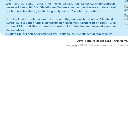
W
Wenn Sie die echte Toskana kennenlernen möchten, ist der
Agrartourismus
die
Ko
perfekte Lösung für Sie. Sie können Momente vom echten Leben auf dem Land
de
erleben und köstliche, für die Region typische Produkte versuchen.
Fo
Pr
Die
Hotels
der Toskana sind der ideale Ort, um die berühmten "Städte der
Kunst" zu besuchen und gleichzeitig den perfekten Komfort zu erleben. Auch
Co
in den
B&Bs
und
Ferienzimmern
werden Sie sich immer ein wenig wie zu
Hause fühlen.
Suchen Sie bei den
Angeboten in der Toskana
, die nur für Sie gemacht sind!
Dove dormire in Toscana
|
Offerte v
copyright 2009 Toscanaeturismo.it - Tecnol