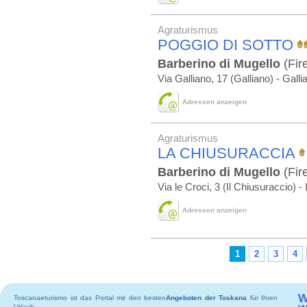
Agraturismus
POGGIO DI SOTTO
Barberino di Mugello
(Fir
Via Galliano, 17 (Galliano) - Galli
Adressen anzeigen
Agraturismus
LA CHIUSURACCIA
Barberino di Mugello
(Fir
Via le Croci, 3 (Il Chiusuraccio) -
Adressen anzeigen
1
2
3
4
W
Toscanaeturismo ist das Portal mit den besten
Angeboten der Toskana
für Ihren
Urlaub.