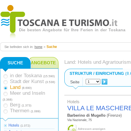
Die besten Angebote für Ihre Ferien in der Toskana
Suche
Sie befinden sich in:
home
>
Land: Hotels und Agrartourism
SUCHE
ANGEBOTE
STRUKTUR / EINRICHTUNG
(8.
in der Toskana
(15.590)
Stadt der Kunst
Seite
(3.538)
Land
(8.690)
Meer und Inseln
(3.368)
Hotels
Berg
(1.373)
VILLA LE MASCHER
Thermen
(1.089)
Barberino di Mugello
(Firenze)
Via Nazionale, 75
Hotels
(1.072)
Adressen anzeigen