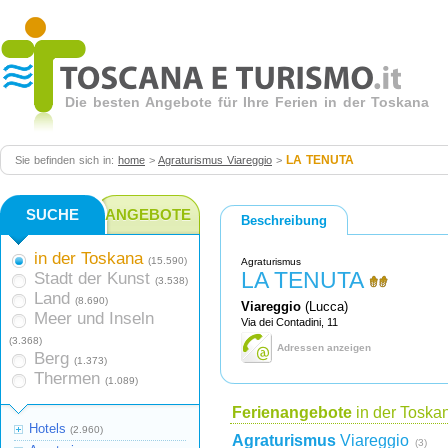
Die besten Angebote für Ihre Ferien in der Toskana
LA TENUTA
Sie befinden sich in:
home
>
Agraturismus Viareggio
>
SUCHE
ANGEBOTE
Beschreibung
in der Toskana
(15.590)
Agraturismus
LA TENUTA
Stadt der Kunst
(3.538)
Land
(8.690)
Viareggio
(Lucca)
Meer und Inseln
Via dei Contadini, 11
(3.368)
Adressen anzeigen
Berg
(1.373)
Thermen
(1.089)
Ferienangebote
in der Toska
Hotels
(2.960)
Agraturismus
Viareggio
(3)