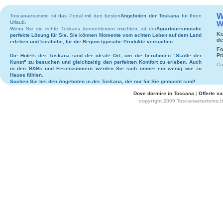
W
Toscanaeturismo ist das Portal mit den besten
Angeboten der Toskana
für Ihren
Urlaub.
W
Wenn Sie die echte Toskana kennenlernen möchten, ist der
Agrartourismus
die
Ko
perfekte Lösung für Sie. Sie können Momente vom echten Leben auf dem Land
de
erleben und köstliche, für die Region typische Produkte versuchen.
Fo
Pr
Die
Hotels
der Toskana sind der ideale Ort, um die berühmten "Städte der
Kunst" zu besuchen und gleichzeitig den perfekten Komfort zu erleben. Auch
Co
in den
B&Bs
und
Ferienzimmern
werden Sie sich immer ein wenig wie zu
Hause fühlen.
Suchen Sie bei den
Angeboten in der Toskana
, die nur für Sie gemacht sind!
Dove dormire in Toscana
|
Offerte v
copyright 2009 Toscanaeturismo.it