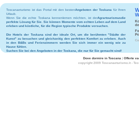
W
Toscanaeturismo ist das Portal mit den besten
Angeboten der Toskana
für Ihren
Urlaub.
W
Wenn Sie die echte Toskana kennenlernen möchten, ist der
Agrartourismus
die
Ko
perfekte Lösung für Sie. Sie können Momente vom echten Leben auf dem Land
de
erleben und köstliche, für die Region typische Produkte versuchen.
Fo
Pr
Die
Hotels
der Toskana sind der ideale Ort, um die berühmten "Städte der
Kunst" zu besuchen und gleichzeitig den perfekten Komfort zu erleben. Auch
Co
in den
B&Bs
und
Ferienzimmern
werden Sie sich immer ein wenig wie zu
Hause fühlen.
Suchen Sie bei den
Angeboten in der Toskana
, die nur für Sie gemacht sind!
Dove dormire in Toscana
|
Offerte v
copyright 2009 Toscanaeturismo.it - Te