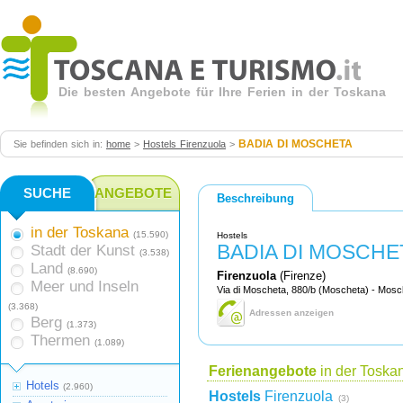
Die besten Angebote für Ihre Ferien in der Toskana
BADIA DI MOSCHETA
Sie befinden sich in:
home
>
Hostels Firenzuola
>
SUCHE
ANGEBOTE
Beschreibung
in der Toskana
(15.590)
Hostels
BADIA DI MOSCHE
Stadt der Kunst
(3.538)
Land
(8.690)
Firenzuola
(Firenze)
Meer und Inseln
Via di Moscheta, 880/b (Moscheta) - Mosc
(3.368)
Adressen anzeigen
Berg
(1.373)
Thermen
(1.089)
Ferienangebote
in der Toska
Hotels
(2.960)
Hostels
Firenzuola
(3)