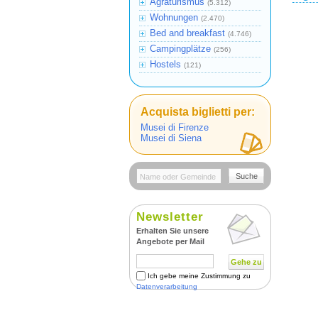
Agraturismus
(5.312)
Wohnungen
(2.470)
Bed and breakfast
(4.746)
Campingplätze
(256)
Hostels
(121)
Acquista biglietti per:
Musei di Firenze
Musei di Siena
Suche
Newsletter
Erhalten Sie unsere
Angebote per Mail
Gehe zu
Ich gebe meine Zustimmung zu
Datenverarbeitung