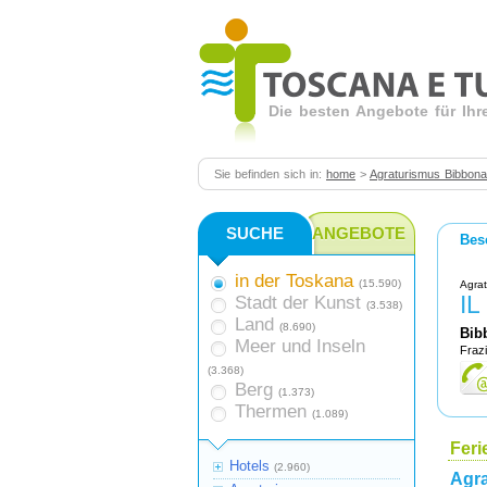
Die besten Angebote für Ihr
Sie befinden sich in:
home
>
Agraturismus Bibbona
SUCHE
ANGEBOTE
Bes
in der Toskana
(15.590)
Agrat
IL
Stadt der Kunst
(3.538)
Land
(8.690)
Bib
Meer und Inseln
Frazi
(3.368)
Berg
(1.373)
Thermen
(1.089)
Fer
Hotels
(2.960)
Agr