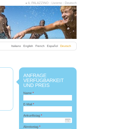
IL PALAZZINO - Livorno - Deutsch
Italiano
English
French
Español
Deutsch
ANFRAGE
VERFÜGBARKEIT
UND PREIS
Name
*
E-Mail
*
Ankunftstag
*
Abreisetag
*