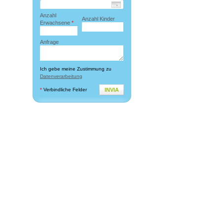
Anzahl
Anzahl Kinder
Erwachsene
*
Anfrage
Ich gebe meine Zustimmung zu
Datenverarbeitung
*
Verbindliche Felder
INVIA