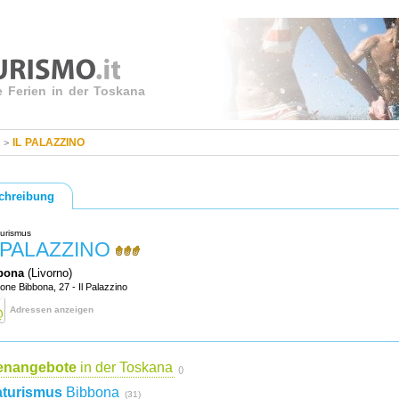
e Ferien in der Toskana
IL PALAZZINO
>
chreibung
urismus
 PALAZZINO
bona
(Livorno)
one Bibbona, 27 - Il Palazzino
Adressen anzeigen
ienangebote
in der Toskana
()
aturismus
Bibbona
(31)