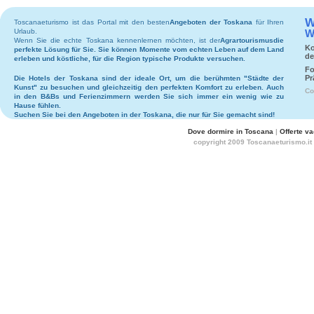
W
Toscanaeturismo ist das Portal mit den besten
Angeboten der Toskana
für Ihren
Urlaub.
W
Wenn Sie die echte Toskana kennenlernen möchten, ist der
Agrartourismus
die
Ko
perfekte Lösung für Sie. Sie können Momente vom echten Leben auf dem Land
de
erleben und köstliche, für die Region typische Produkte versuchen.
Fo
Pr
Die
Hotels
der Toskana sind der ideale Ort, um die berühmten "Städte der
Kunst" zu besuchen und gleichzeitig den perfekten Komfort zu erleben. Auch
Co
in den
B&Bs
und
Ferienzimmern
werden Sie sich immer ein wenig wie zu
Hause fühlen.
Suchen Sie bei den
Angeboten in der Toskana
, die nur für Sie gemacht sind!
Dove dormire in Toscana
|
Offerte v
copyright 2009 Toscanaeturismo.it