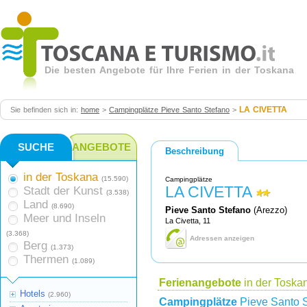
Die besten Angebote für Ihre Ferien in der Toskana
LA CIVETTA
Sie befinden sich in:
home
>
Campingplätze Pieve Santo Stefano
>
SUCHE
ANGEBOTE
Beschreibung
in der Toskana
(15.590)
Campingplätze
LA CIVETTA
Stadt der Kunst
(3.538)
Land
(8.690)
Pieve Santo Stefano
(Arezzo)
Meer und Inseln
La Civetta, 11
(3.368)
Adressen anzeigen
Berg
(1.373)
Thermen
(1.089)
Ferienangebote
in der Toska
Hotels
(2.960)
Campingplätze
Pieve Santo 