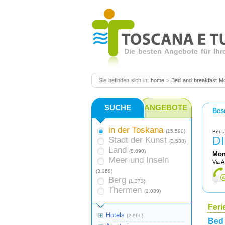
Die besten Angebote für Ihr
Sie befinden sich in:
home
>
Bed and breakfast Mo
SUCHE
ANGEBOTE
Bes
in der Toskana
(15.590)
Bed 
D
Stadt der Kunst
(3.538)
Land
(8.690)
Mon
Meer und Inseln
Via A
(3.368)
Berg
(1.373)
Thermen
(1.089)
Fer
Hotels
(2.960)
Bed 