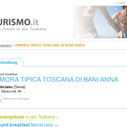
DIMOR
e Ferien in der Toskana
DIMORA TIPICA TOSCANA DI BANI ANNA
nticiano
>
chreibung
and breakfast
IMORA TIPICA TOSCANA DI BANI ANNA
ticiano
(Siena)
. Barazzuoli, 46 - ..
Adressen anzeigen
ienangebote
in der Toskana
()
and breakfast
Monticiano
(6)