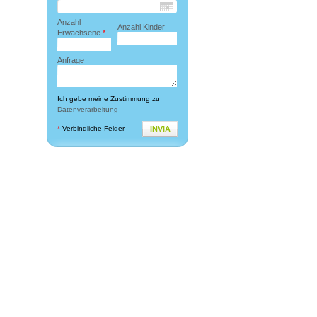
Anzahl
Anzahl Kinder
Erwachsene
*
Anfrage
Ich gebe meine Zustimmung zu
Datenverarbeitung
*
Verbindliche Felder
INVIA