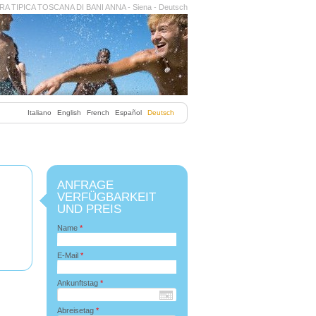
A TIPICA TOSCANA DI BANI ANNA - Siena - Deutsch
Italiano
English
French
Español
Deutsch
ANFRAGE
VERFÜGBARKEIT
UND PREIS
Name
*
E-Mail
*
Ankunftstag
*
Abreisetag
*