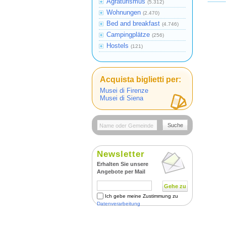
Agraturismus
(5.312)
Wohnungen
(2.470)
Bed and breakfast
(4.746)
Campingplätze
(256)
Hostels
(121)
Acquista biglietti per:
Musei di Firenze
Musei di Siena
Suche
Newsletter
Erhalten Sie unsere
Angebote per Mail
Gehe zu
Ich gebe meine Zustimmung zu
Datenverarbeitung