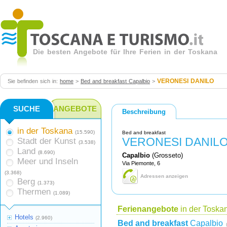
Die besten Angebote für Ihre Ferien in der Toskana
VERONESI DANILO
Sie befinden sich in:
home
>
Bed and breakfast Capalbio
>
SUCHE
ANGEBOTE
Beschreibung
in der Toskana
(15.590)
Bed and breakfast
VERONESI DANIL
Stadt der Kunst
(3.538)
Land
(8.690)
Capalbio
(Grosseto)
Meer und Inseln
Via Piemonte, 6
(3.368)
Adressen anzeigen
Berg
(1.373)
Thermen
(1.089)
Ferienangebote
in der Toska
Hotels
(2.960)
Bed and breakfast
Capalbio