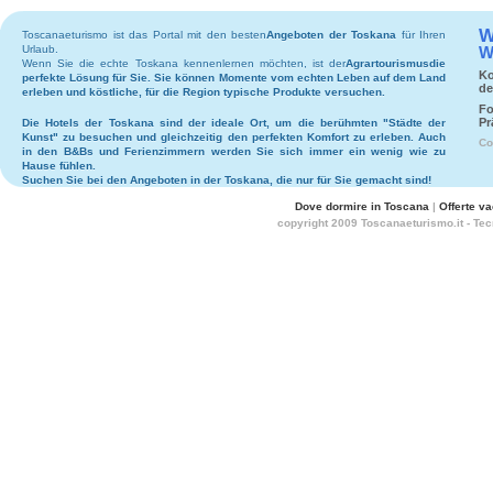
W
Toscanaeturismo ist das Portal mit den besten
Angeboten der Toskana
für Ihren
Urlaub.
W
Wenn Sie die echte Toskana kennenlernen möchten, ist der
Agrartourismus
die
Ko
perfekte Lösung für Sie. Sie können Momente vom echten Leben auf dem Land
de
erleben und köstliche, für die Region typische Produkte versuchen.
Fo
Pr
Die
Hotels
der Toskana sind der ideale Ort, um die berühmten "Städte der
Kunst" zu besuchen und gleichzeitig den perfekten Komfort zu erleben. Auch
Co
in den
B&Bs
und
Ferienzimmern
werden Sie sich immer ein wenig wie zu
Hause fühlen.
Suchen Sie bei den
Angeboten in der Toskana
, die nur für Sie gemacht sind!
Dove dormire in Toscana
|
Offerte v
copyright 2009 Toscanaeturismo.it - Te