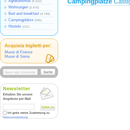
Campingplätze
Castig
Agraturismus
(5.312)
Wohnungen
(2.470)
Bed and breakfast
(4.746)
Campingplätze
(256)
Hostels
(121)
Acquista biglietti per:
Musei di Firenze
Musei di Siena
Suche
Newsletter
Erhalten Sie unsere
Angebote per Mail
Gehe zu
Ich gebe meine Zustimmung zu
Datenverarbeitung