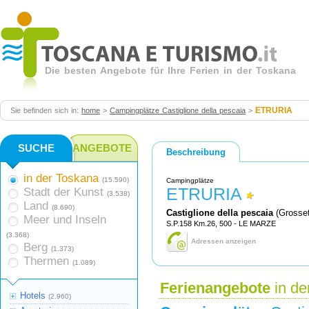
Die besten Angebote für Ihre Ferien in der Toskana
ETRURIA
Sie befinden sich in:
home
>
Campingplätze Castiglione della pescaia
>
SUCHE
ANGEBOTE
Beschreibung
in der Toskana
(15.590)
Campingplätze
ETRURIA
Stadt der Kunst
(3.538)
Land
(8.690)
Castiglione della pescaia
(Grosset
Meer und Inseln
S.P.158 Km.26, 500 - LE MARZE
(3.368)
Adressen anzeigen
Berg
(1.373)
Thermen
(1.089)
Ferienangebote
in de
Hotels
(2.960)