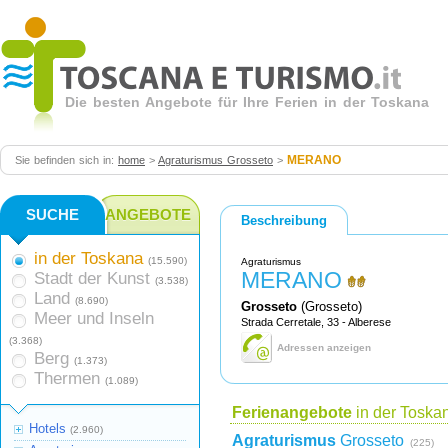
Die besten Angebote für Ihre Ferien in der Toskana
MERANO
Sie befinden sich in:
home
>
Agraturismus Grosseto
>
SUCHE
ANGEBOTE
Beschreibung
in der Toskana
(15.590)
Agraturismus
MERANO
Stadt der Kunst
(3.538)
Land
(8.690)
Grosseto
(Grosseto)
Meer und Inseln
Strada Cerretale, 33 - Alberese
(3.368)
Adressen anzeigen
Berg
(1.373)
Thermen
(1.089)
Ferienangebote
in der Toska
Hotels
(2.960)
Agraturismus
Grosseto
(225)