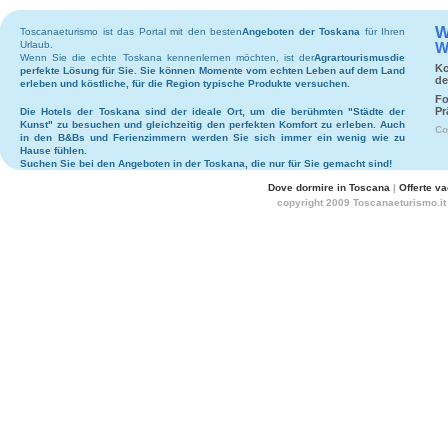
W
Toscanaeturismo ist das Portal mit den besten
Angeboten der Toskana
für Ihren
Urlaub.
W
Wenn Sie die echte Toskana kennenlernen möchten, ist der
Agrartourismus
die
Ko
perfekte Lösung für Sie. Sie können Momente vom echten Leben auf dem Land
de
erleben und köstliche, für die Region typische Produkte versuchen.
Fo
Pr
Die
Hotels
der Toskana sind der ideale Ort, um die berühmten "Städte der
Kunst" zu besuchen und gleichzeitig den perfekten Komfort zu erleben. Auch
Co
in den
B&Bs
und
Ferienzimmern
werden Sie sich immer ein wenig wie zu
Hause fühlen.
Suchen Sie bei den
Angeboten in der Toskana
, die nur für Sie gemacht sind!
Dove dormire in Toscana
|
Offerte v
copyright 2009 Toscanaeturismo.it