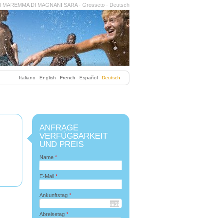
I MAREMMA DI MAGNANI SARA - Grosseto - Deutsch
Italiano
English
French
Español
Deutsch
ANFRAGE
VERFÜGBARKEIT
UND PREIS
Name
*
E-Mail
*
Ankunftstag
*
Abreisetag
*