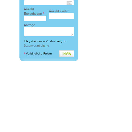
Anzahl
Anzahl Kinder
Erwachsene
*
Anfrage
Ich gebe meine Zustimmung zu
Datenverarbeitung
*
Verbindliche Felder
INVIA