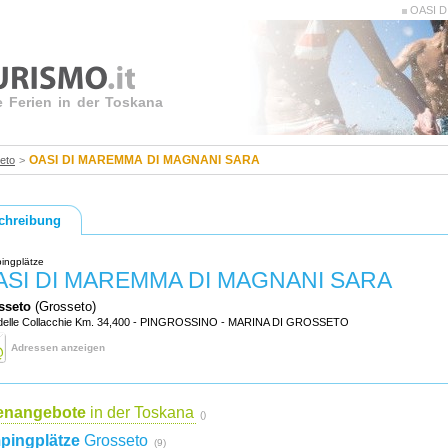
OASI D
e Ferien in der Toskana
OASI DI MAREMMA DI MAGNANI SARA
eto
>
chreibung
ingplätze
ASI DI MAREMMA DI MAGNANI SARA
sseto
(Grosseto)
 delle Collacchie Km. 34,400 - PINGROSSINO - MARINA DI GROSSETO
Adressen anzeigen
ienangebote
in der Toskana
()
pingplätze
Grosseto
(9)