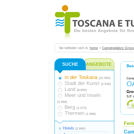
Die besten Angebote für Ihr
Sie befinden sich in:
home
>
Campingplätze Gross
SUCHE
ANGEBOTE
Bes
in der Toskana
(15.590)
Camp
O
Stadt der Kunst
(3.538)
Land
(8.690)
Gro
Meer und Inseln
S.P.
(3.368)
Berg
(1.373)
Thermen
(1.089)
Fer
Hotels
(2.960)
Cam