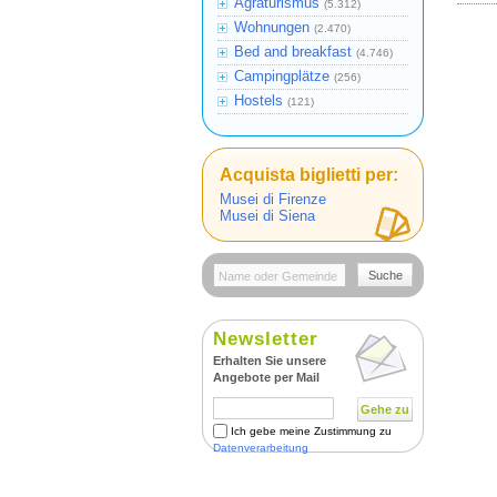
Agraturismus
(5.312)
Wohnungen
(2.470)
Bed and breakfast
(4.746)
Campingplätze
(256)
Hostels
(121)
Acquista biglietti per:
Musei di Firenze
Musei di Siena
Suche
Newsletter
Erhalten Sie unsere
Angebote per Mail
Gehe zu
Ich gebe meine Zustimmung zu
Datenverarbeitung