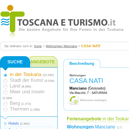
Die besten Angebote für Ihre Ferien in der Toskana
CASA NATI
Sie befinden sich in:
home
>
Wohnungen Manciano
>
SUCHE
ANGEBOTE
Beschreibung
in der Toskana
(15.590)
Wohnungen
CASA NATI
Stadt der Kunst
(3.538)
Land
(8.690)
Manciano
(Grosseto)
Meer und Inseln
Via Mazzini, 7 - SATURNIA
(3.368)
Adressen anzeigen
Berg
(1.373)
Thermen
(1.089)
Ferienangebote
in der Toska
Hotels
(2.960)
Wohnungen
Manciano
(17)