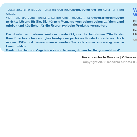
W
Toscanaeturismo ist das Portal mit den besten
Angeboten der Toskana
für Ihren
Urlaub.
W
Wenn Sie die echte Toskana kennenlernen möchten, ist der
Agrartourismus
die
Ko
perfekte Lösung für Sie. Sie können Momente vom echten Leben auf dem Land
de
erleben und köstliche, für die Region typische Produkte versuchen.
Fo
Pr
Die
Hotels
der Toskana sind der ideale Ort, um die berühmten "Städte der
Kunst" zu besuchen und gleichzeitig den perfekten Komfort zu erleben. Auch
Co
in den
B&Bs
und
Ferienzimmern
werden Sie sich immer ein wenig wie zu
Hause fühlen.
Suchen Sie bei den
Angeboten in der Toskana
, die nur für Sie gemacht sind!
Dove dormire in Toscana
|
Offerte v
copyright 2009 Toscanaeturismo.it 