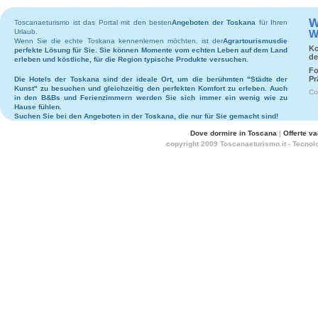
W
Toscanaeturismo ist das Portal mit den besten
Angeboten der Toskana
für Ihren
Urlaub.
W
Wenn Sie die echte Toskana kennenlernen möchten, ist der
Agrartourismus
die
Ko
perfekte Lösung für Sie. Sie können Momente vom echten Leben auf dem Land
de
erleben und köstliche, für die Region typische Produkte versuchen.
Fo
Pr
Die
Hotels
der Toskana sind der ideale Ort, um die berühmten "Städte der
Kunst" zu besuchen und gleichzeitig den perfekten Komfort zu erleben. Auch
Co
in den
B&Bs
und
Ferienzimmern
werden Sie sich immer ein wenig wie zu
Hause fühlen.
Suchen Sie bei den
Angeboten in der Toskana
, die nur für Sie gemacht sind!
Dove dormire in Toscana
|
Offerte v
copyright 2009 Toscanaeturismo.it - Tecnol