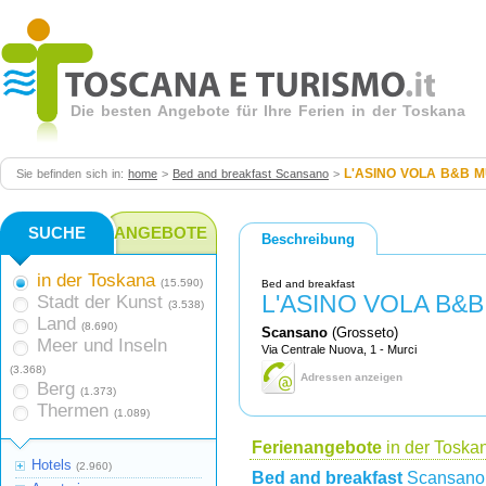
Die besten Angebote für Ihre Ferien in der Toskana
L'ASINO VOLA B&B M
Sie befinden sich in:
home
>
Bed and breakfast Scansano
>
SUCHE
ANGEBOTE
Beschreibung
in der Toskana
(15.590)
Bed and breakfast
L'ASINO VOLA B&
Stadt der Kunst
(3.538)
Land
(8.690)
Scansano
(Grosseto)
Meer und Inseln
Via Centrale Nuova, 1 - Murci
(3.368)
Adressen anzeigen
Berg
(1.373)
Thermen
(1.089)
Ferienangebote
in der Toska
Hotels
(2.960)
Bed and breakfast
Scansano