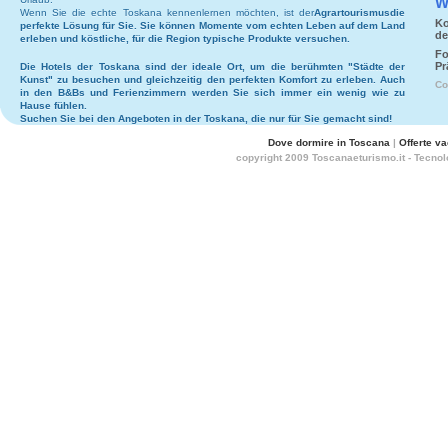
W
Wenn Sie die echte Toskana kennenlernen möchten, ist der
Agrartourismus
die
Ko
perfekte Lösung für Sie. Sie können Momente vom echten Leben auf dem Land
de
erleben und köstliche, für die Region typische Produkte versuchen.
Fo
Pr
Die
Hotels
der Toskana sind der ideale Ort, um die berühmten "Städte der
Kunst" zu besuchen und gleichzeitig den perfekten Komfort zu erleben. Auch
Co
in den
B&Bs
und
Ferienzimmern
werden Sie sich immer ein wenig wie zu
Hause fühlen.
Suchen Sie bei den
Angeboten in der Toskana
, die nur für Sie gemacht sind!
Dove dormire in Toscana
|
Offerte v
copyright 2009 Toscanaeturismo.it - Tecno