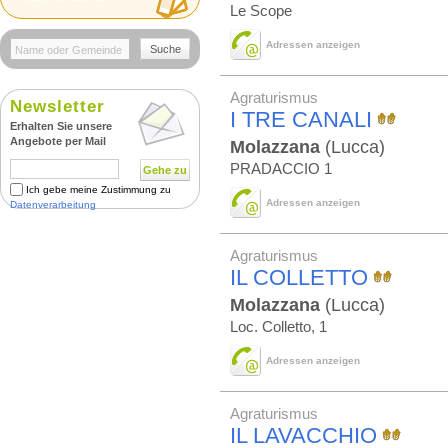
Le Scope
Adressen anzeigen
Suche
Agraturismus
Newsletter
I TRE CANALI
Erhalten Sie unsere
Angebote per Mail
Molazzana
(Lucca)
PRADACCIO 1
Gehe zu
Ich gebe meine Zustimmung zu
Adressen anzeigen
Datenverarbeitung
Agraturismus
IL COLLETTO
Molazzana
(Lucca)
Loc. Colletto, 1
Adressen anzeigen
Agraturismus
IL LAVACCHIO