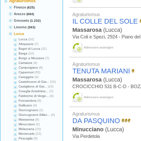
Agraturismus
Firenze
(625)
Arezzo
Agraturismus
(684)
IL COLLE DEL SOLE
Grosseto
(1.232)
Livorno
(363)
Massarosa
(Lucca)
Lucca
Via Coli e Spezi, 2924 - Piano de
Lucca
(22)
Altopascio
(7)
Adressen anzeigen
Bagni di Lucca
(11)
Barga
(12)
Borgo a Mozzano
(7)
Camaiore
(4)
Agraturismus
Camporgiano
(8)
TENUTA MARIANI
Capannori
(35)
Careggine
(4)
Massarosa
(Lucca)
Castelnuovo di Gar...
(10)
CROCICCHIO 531 B-C-D - BO
Castiglione di Gar...
(10)
Coreglia Antelmine...
(7)
Fabbriche di Verge...
(4)
Adressen anzeigen
Fosciandora
(5)
Gallicano
(4)
Giuncugnano
(1)
Agraturismus
Giuncugnano-Sillan...
(4)
DA PASQUINO
Massarosa
(8)
Minucciano
(2)
Minucciano
(Lucca)
Molazzana
(10)
Montecarlo
(12)
Via Perdetola
Pescaglia
(9)