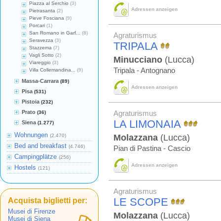
Piazza al Serchio
(3)
Adressen anzeigen
Pietrasanta
(2)
Pieve Fosciana
(9)
Porcari
(1)
San Romano in Garf...
(8)
Agraturismus
Seravezza
(3)
TRIPALA
Stazzema
(7)
Vagli Sotto
(2)
Minucciano
(Lucca)
Viareggio
(3)
Tripala - Antognano
Villa Collemandina...
(9)
Massa-Carrara
(89)
Adressen anzeigen
Pisa
(531)
Pistoia
(232)
Prato
(36)
Agraturismus
LA LIMONAIA
Siena
(1.277)
Wohnungen
(2.470)
Molazzana
(Lucca)
Bed and breakfast
(4.746)
Pian di Pastina - Cascio
Campingplätze
(256)
Adressen anzeigen
Hostels
(121)
Agraturismus
LE SCOPE
Acquista biglietti per:
Musei di Firenze
Molazzana
(Lucca)
Musei di Siena