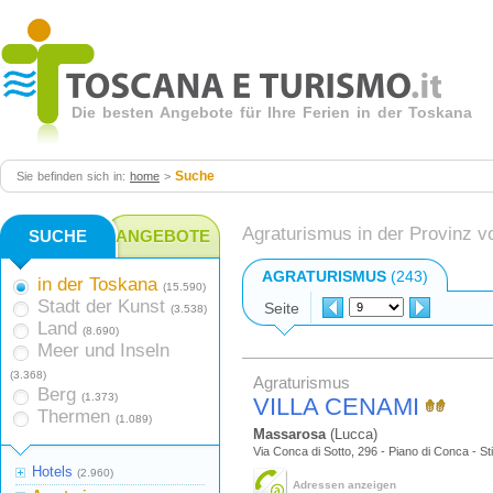
Die besten Angebote für Ihre Ferien in der Toskana
Suche
Sie befinden sich in:
home
>
Agraturismus in der Provinz 
SUCHE
ANGEBOTE
AGRATURISMUS
(243)
in der Toskana
(15.590)
Stadt der Kunst
Seite
(3.538)
Land
(8.690)
Meer und Inseln
(3.368)
Agraturismus
Berg
(1.373)
VILLA CENAMI
Thermen
(1.089)
Massarosa
(Lucca)
Via Conca di Sotto, 296 - Piano di Conca - St
Hotels
(2.960)
Adressen anzeigen