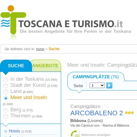
Die besten Angebote für Ihre Ferien in der Toskana
Suche
Sie befinden sich in:
home
>
Meer und Inseln: Campingplätz
SUCHE
ANGEBOTE
CAMPINGPLÄTZE
(76)
in der Toskana
(15.590)
Stadt der Kunst
Seite
(3.538)
Land
(8.690)
Meer und Inseln
(3.368)
Campingplätze
Berg
(1.373)
ARCOBALENO 2
Thermen
(1.089)
Bibbona
(Livorno)
Via dei Cipressi snc - Marina di Bibbona
Hotels
(1.016)
Adressen anzeigen