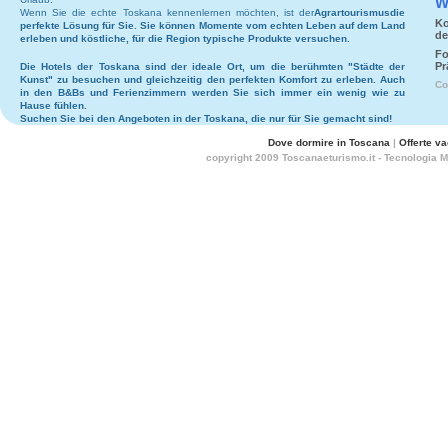
W
Wenn Sie die echte Toskana kennenlernen möchten, ist der
Agrartourismus
die
Ko
perfekte Lösung für Sie. Sie können Momente vom echten Leben auf dem Land
de
erleben und köstliche, für die Region typische Produkte versuchen.
Fo
Pr
Die
Hotels
der Toskana sind der ideale Ort, um die berühmten "Städte der
Kunst" zu besuchen und gleichzeitig den perfekten Komfort zu erleben. Auch
Co
in den
B&Bs
und
Ferienzimmern
werden Sie sich immer ein wenig wie zu
Hause fühlen.
Suchen Sie bei den
Angeboten in der Toskana
, die nur für Sie gemacht sind!
Dove dormire in Toscana
|
Offerte v
copyright 2009 Toscanaeturismo.it - Tecnologia 