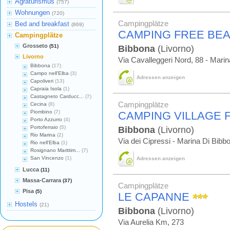
Agraturismus
(757)
Wohnungen
(720)
Campingplätze
Bed and breakfast
(869)
CAMPING FREE BE
Campingplätze
Grosseto
(51)
Bibbona
(Livorno)
Livorno
Via Cavalleggeri Nord, 88 - Mari
Bibbona
(17)
Campo nell'Elba
(3)
Adressen anzeigen
Capoliveri
(13)
Capraia Isola
(1)
Castagneto Carducc...
(7)
Campingplätze
Cecina
(8)
Piombino
(7)
CAMPING VILLAGE 
Porto Azzurro
(4)
Portoferraio
(5)
Bibbona
(Livorno)
Rio Marina
(2)
Via dei Cipressi - Marina Di Bibb
Rio nell'Elba
(1)
Rosignano Marittim...
(7)
San Vincenzo
(1)
Adressen anzeigen
Lucca
(11)
Massa-Carrara
(37)
Campingplätze
Pisa
(5)
LE CAPANNE
Hostels
(21)
Bibbona
(Livorno)
Via Aurelia Km, 273