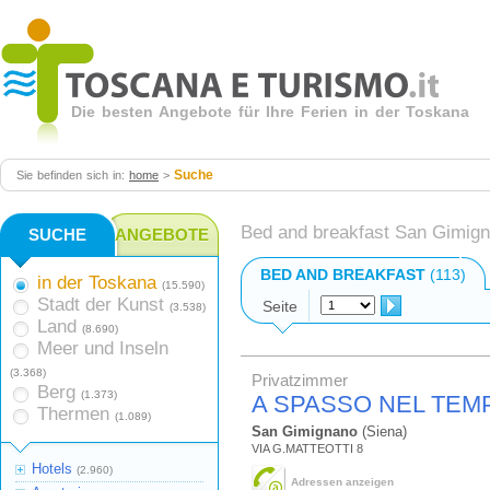
Die besten Angebote für Ihre Ferien in der Toskana
Suche
Sie befinden sich in:
home
>
Bed and breakfast San Gimig
SUCHE
ANGEBOTE
BED AND BREAKFAST
(113)
in der Toskana
(15.590)
Stadt der Kunst
Seite
(3.538)
Land
(8.690)
Meer und Inseln
(3.368)
Privatzimmer
Berg
(1.373)
A SPASSO NEL TEM
Thermen
(1.089)
San Gimignano
(Siena)
VIA G.MATTEOTTI 8
Hotels
(2.960)
Adressen anzeigen