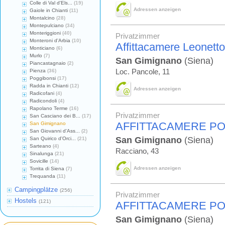
Colle di Val d'Els...
(19)
Adressen anzeigen
Gaiole in Chianti
(11)
Montalcino
(28)
Montepulciano
(34)
Monteriggioni
(40)
Privatzimmer
Monteroni d'Arbia
(10)
Affittacamere Leonetto
Monticiano
(6)
Murlo
(7)
San Gimignano
(Siena)
Piancastagnaio
(2)
Pienza
(36)
Loc. Pancole, 11
Poggibonsi
(17)
Radda in Chianti
(12)
Adressen anzeigen
Radicofani
(4)
Radicondoli
(4)
Rapolano Terme
(16)
Privatzimmer
San Casciano dei B...
(17)
AFFITTACAMERE PO
San Gimignano
San Giovanni d'Ass...
(2)
San Gimignano
(Siena)
San Quirico d'Orci...
(21)
Sarteano
(4)
Racciano, 43
Sinalunga
(21)
Sovicille
(14)
Adressen anzeigen
Torrita di Siena
(7)
Trequanda
(11)
Campingplätze
(256)
Privatzimmer
Hostels
(121)
AFFITTACAMERE POD
San Gimignano
(Siena)