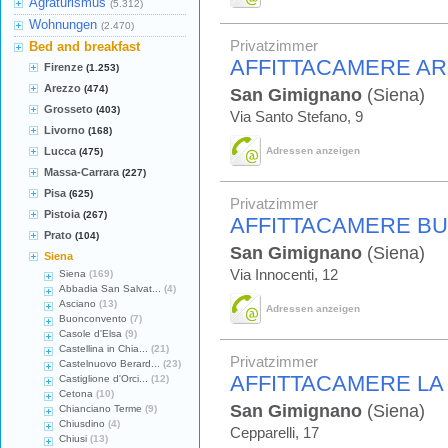
Agraturismus
(5.312)
Wohnungen
(2.470)
Privatzimmer
Bed and breakfast
AFFITTACAMERE AR
Firenze
(1.253)
Arezzo
(474)
San Gimignano
(Siena)
Grosseto
(403)
Via Santo Stefano, 9
Livorno
(168)
Lucca
Adressen anzeigen
(475)
Massa-Carrara
(227)
Pisa
(625)
Privatzimmer
Pistoia
(267)
AFFITTACAMERE BU
Prato
(104)
San Gimignano
(Siena)
Siena
Via Innocenti, 12
Siena
(169)
Abbadia San Salvat...
(4)
Asciano
(13)
Adressen anzeigen
Buonconvento
(7)
Casole d'Elsa
(9)
Castellina in Chia...
(21)
Privatzimmer
Castelnuovo Berard...
(23)
AFFITTACAMERE LA
Castiglione d'Orci...
(12)
Cetona
(10)
San Gimignano
(Siena)
Chianciano Terme
(9)
Chiusdino
(4)
Cepparelli, 17
Chiusi
(13)