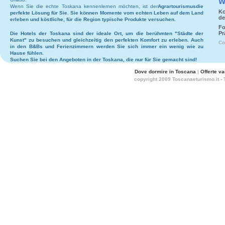
W
Wenn Sie die echte Toskana kennenlernen möchten, ist der
Agrartourismus
die
Ko
perfekte Lösung für Sie. Sie können Momente vom echten Leben auf dem Land
de
erleben und köstliche, für die Region typische Produkte versuchen.
Fo
Pr
Die
Hotels
der Toskana sind der ideale Ort, um die berühmten "Städte der
Kunst" zu besuchen und gleichzeitig den perfekten Komfort zu erleben. Auch
Co
in den
B&Bs
und
Ferienzimmern
werden Sie sich immer ein wenig wie zu
Hause fühlen.
Suchen Sie bei den
Angeboten in der Toskana
, die nur für Sie gemacht sind!
Dove dormire in Toscana
|
Offerte v
copyright 2009 Toscanaeturismo.it -