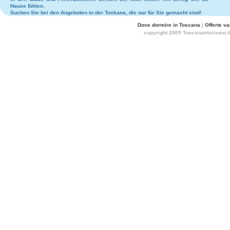
Hause fühlen.
Suchen Sie bei den
Angeboten in der Toskana
, die nur für Sie gemacht sind!
Dove dormire in Toscana
|
Offerte v
copyright 2009 Toscanaeturismo.it