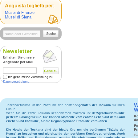
Acquista biglietti per:
Musei di Firenze
Musei di Siena
Suche
Newsletter
Erhalten Sie unsere
Angebote per Mail
Gehe zu
Ich gebe meine Zustimmung zu
Datenverarbeitung
W
Toscanaeturismo ist das Portal mit den besten
Angeboten der Toskana
für Ihren
Urlaub.
W
Wenn Sie die echte Toskana kennenlernen möchten, ist der
Agrartourismus
die
Ko
perfekte Lösung für Sie. Sie können Momente vom echten Leben auf dem Land
de
erleben und köstliche, für die Region typische Produkte versuchen.
Fo
Pr
Die
Hotels
der Toskana sind der ideale Ort, um die berühmten "Städte der
Kunst" zu besuchen und gleichzeitig den perfekten Komfort zu erleben. Auch
Co
in den
B&Bs
und
Ferienzimmern
werden Sie sich immer ein wenig wie zu