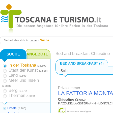
Die besten Angebote für Ihre Ferien in der Toskana
Suche
Sie befinden sich in:
home
>
Bed and breakfast Chiusdino
SUCHE
ANGEBOTE
BED AND BREAKFAST
(4)
in der Toskana
(15.590)
Stadt der Kunst
Seite
(3.538)
Land
(8.690)
Meer und Inseln
(3.368)
Privatzimmer
Berg
(1.373)
LA FATTORIA MONT
Thermen
(1.089)
Chiusdino
(Siena)
PIAZZA DELLA CISTERNA N.4 - MONTALC
Hotels
(2.960)
Adressen anzeigen