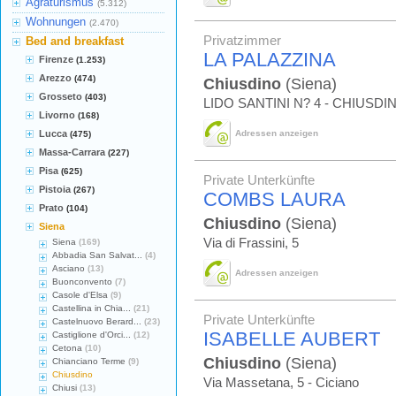
Agraturismus
(5.312)
Wohnungen
(2.470)
Privatzimmer
Bed and breakfast
LA PALAZZINA
Firenze
(1.253)
Arezzo
(474)
Chiusdino
(Siena)
Grosseto
(403)
LIDO SANTINI N? 4 - CHIUSDI
Livorno
(168)
Lucca
Adressen anzeigen
(475)
Massa-Carrara
(227)
Pisa
(625)
Private Unterkünfte
Pistoia
(267)
COMBS LAURA
Prato
(104)
Chiusdino
(Siena)
Siena
Via di Frassini, 5
Siena
(169)
Abbadia San Salvat...
(4)
Asciano
(13)
Adressen anzeigen
Buonconvento
(7)
Casole d'Elsa
(9)
Castellina in Chia...
(21)
Private Unterkünfte
Castelnuovo Berard...
(23)
ISABELLE AUBERT
Castiglione d'Orci...
(12)
Cetona
(10)
Chiusdino
(Siena)
Chianciano Terme
(9)
Chiusdino
Via Massetana, 5 - Ciciano
Chiusi
(13)