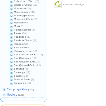
Colle di Val d'Els...
(19)
Adressen anzeigen
Gaiole in Chianti
(11)
Montalcino
(28)
Montepulciano
(34)
Monteriggioni
(40)
Monteroni d'Arbia
(10)
Monticiano
(6)
Murlo
(7)
Piancastagnaio
(2)
Pienza
(36)
Poggibonsi
(17)
Radda in Chianti
(12)
Radicofani
(4)
Radicondoli
(4)
Rapolano Terme
(16)
San Casciano dei B...
(17)
San Gimignano
(113)
San Giovanni d'Ass...
(2)
San Quirico d'Orci...
(21)
Sarteano
(4)
Sinalunga
(21)
Sovicille
(14)
Torrita di Siena
(7)
Trequanda
(11)
Campingplätze
(256)
Hostels
(121)