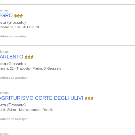
rismus
EGRO
eto
(Grosseto)
 Pianacce, 131 - ALBERESE
Adressen anzeigen
rismus
ARLENTO
eto
(Grosseto)
accia, 22 - Trappola - Marina Di Grosseto
Adressen anzeigen
rismus
AGRITURISMO CORTE DEGLI ULIVI
eto
(Grosseto)
dello Sbirro - Marruchetone - Roselle
Adressen anzeigen
rismus