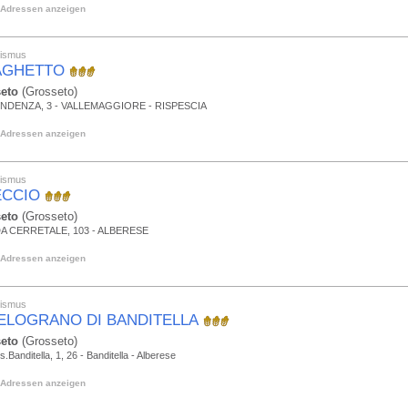
Adressen anzeigen
rismus
LAGHETTO
eto
(Grosseto)
ENDENZA, 3 - VALLEMAGGIORE - RISPESCIA
Adressen anzeigen
rismus
ECCIO
eto
(Grosseto)
A CERRETALE, 103 - ALBERESE
Adressen anzeigen
rismus
MELOGRANO DI BANDITELLA
eto
(Grosseto)
s.Banditella, 1, 26 - Banditella - Alberese
Adressen anzeigen