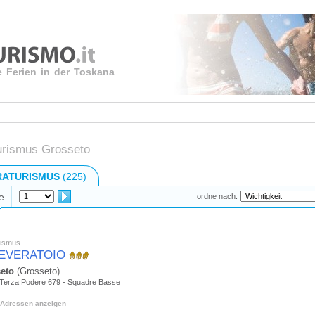
e Ferien in der Toskana
urismus Grosseto
RATURISMUS
(225)
e
ordne nach:
rismus
EVERATOIO
eto
(Grosseto)
 Terza Podere 679 - Squadre Basse
Adressen anzeigen