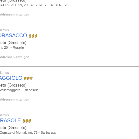
eto
(Grosseto)
 PROV.LE 59, 29 - ALBERESE - ALBERESE
Adressen anzeigen
rismus
FORASACCO
eto
(Grosseto)
hi, 204 - Roselle
Adressen anzeigen
rismus
GAGGIOLO
eto
(Grosseto)
Vallemaggiore - Rispescia
Adressen anzeigen
rismus
GIRASOLE
eto
(Grosseto)
Com.Le di Montalcino, 73 - Barbaruta