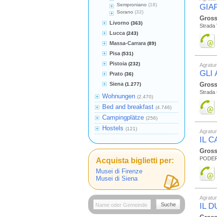
Semproniano
(18)
GIA
Sorano
(32)
Gross
Livorno
(363)
Strada 
Lucca
(243)
Massa-Carrara
(89)
Pisa
(531)
Pistoia
(232)
Agratu
GLI
Prato
(36)
Siena
Gross
(1.277)
Strada 
Wohnungen
(2.470)
Bed and breakfast
(4.746)
Campingplätze
(256)
Hostels
(121)
Agratu
IL 
Gross
PODER
Acquista biglietti per:
Musei di Firenze
Musei di Siena
Agratu
Suche
IL 