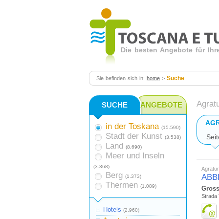
Die besten Angebote für Ihr
Suche
Sie befinden sich in:
home
>
Agrat
SUCHE
ANGEBOTE
AG
in der Toskana
(15.590)
Stadt der Kunst
Seit
(3.538)
Land
(8.690)
Meer und Inseln
(3.368)
Agratu
Berg
ABB
(1.373)
Thermen
(1.089)
Gross
Strada
Hotels
(2.960)