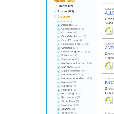
Agraturismus
Firenze
(625)
Agratu
Arezzo
(684)
ALL
Grosseto
Gross
Grosseto
Strada
Arcidosso
(17)
Campagnatico
(44)
Capalbio
(51)
Castel del Piano
(16)
Castell'Azzara
(6)
Agratu
Castiglione della ...
(64)
AND
Cinigiano
(37)
Civitella Paganico...
(34)
Gross
Follonica
(12)
Trappol
Gavorrano
(48)
Magliano in Toscan...
(96)
Manciano
(126)
Massa Marittima
(78)
Monte Argentario
(4)
Monterotondo Marit...
(20)
Agratu
BIO
Montieri
(13)
Orbetello
(70)
Gross
Pitigliano
(30)
Strada 
Roccalbegna
(22)
Roccastrada
(58)
Santa Fiora
(8)
Scansano
(62)
Scarlino
(21)
Seggiano
(20)
Agratu