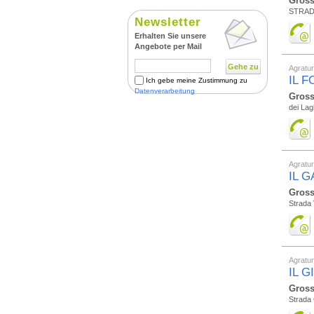
Gross
STRADA
Newsletter
Erhalten Sie unsere
Angebote per Mail
Gehe zu
Agratu
IL 
Ich gebe meine Zustimmung zu
Datenverarbeitung
Gross
dei Lag
Agratu
IL 
Gross
Strada 
Agratu
IL 
Gross
Strada 