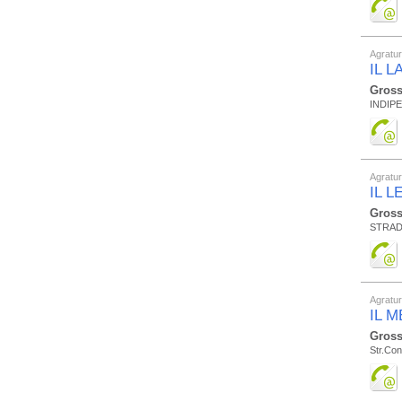
Agratu
IL 
Gross
INDIP
Agratu
IL L
Gross
STRAD
Agratu
IL 
Gross
Str.Con