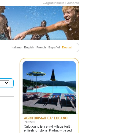
Agraturismus Grosseto
Italiano
English
French
Español
Deutsch