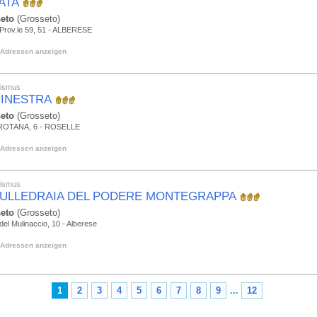
ATA
eto
(Grosseto)
 Prov.le 59, 51 - ALBERESE
Adressen anzeigen
rismus
GINESTRA
eto
(Grosseto)
ROTANA, 6 - ROSELLE
Adressen anzeigen
rismus
PULLEDRAIA DEL PODERE MONTEGRAPPA
eto
(Grosseto)
del Mulinaccio, 10 - Alberese
Adressen anzeigen
1
2
3
4
5
6
7
8
9
...
12