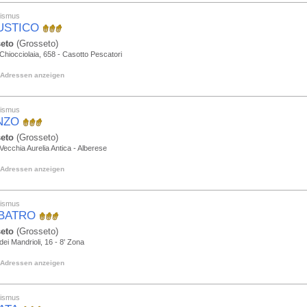
rismus
RUSTICO
eto
(Grosseto)
Chiocciolaia, 658 - Casotto Pescatori
Adressen anzeigen
rismus
NZO
eto
(Grosseto)
Vecchia Aurelia Antica - Alberese
Adressen anzeigen
rismus
LBATRO
eto
(Grosseto)
dei Mandrioli, 16 - 8' Zona
Adressen anzeigen
rismus